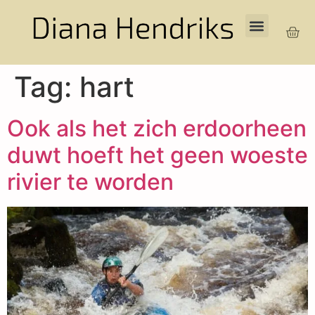
Tag:
hart
Ook als het zich erdoorheen
duwt hoeft het geen woeste
rivier te worden