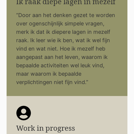
Ik raak diepe lagen in mezelf
“Door aan het denken gezet te worden
over ogenschijnlijk simpele vragen,
merk ik dat ik diepere lagen in mezelf
raak. Ik leer wie ik ben, wat ik wel fijn
vind en wat niet. Hoe ik mezelf heb
aangepast aan het leven, waarom ik
bepaalde activiteiten wel leuk vind,
maar waarom ik bepaalde
verplichtingen niet fijn vind.”
Work in progress