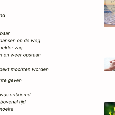
ond
nbaar
e dansen op de weg
 helder zag
en en weer opstaan
ntdekt mochten worden
imte geven
t was ontkiemd
bovenal tijd
moeite