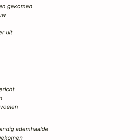
aren gekomen
euw
r uit
ericht
n
 voelen
standig ademhaalde
n gekomen