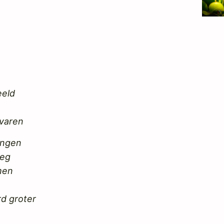
eeld
rvaren
ingen
weg
men
rd groter