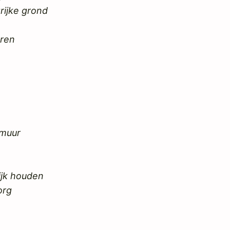
rijke grond
eren
 muur
ijk houden
org