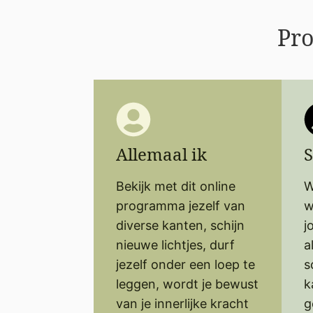
Pr
Allemaal ik
S
Bekijk met dit online
W
programma jezelf van
w
diverse kanten, schijn
j
nieuwe lichtjes, durf
a
jezelf onder een loep te
s
leggen, wordt je bewust
k
van je innerlijke kracht
g