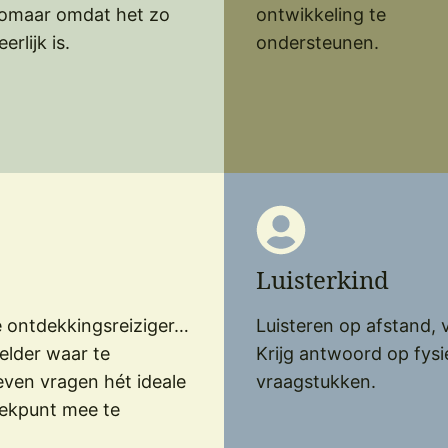
omaar omdat het zo
ontwikkeling te
eerlijk is.
ondersteunen.
Luisterkind
e ontdekkingsreiziger…
Luisteren op afstand, 
helder waar te
Krijg antwoord op fys
ven vragen hét ideale
vraagstukken.
rekpunt mee te