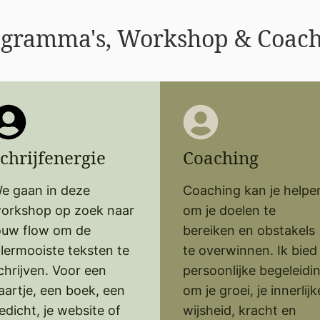
ogramma's, Workshop & Coach
chrijfenergie
Coaching
e gaan in deze
Coaching kan je helpe
orkshop op zoek naar
om je doelen te
ouw flow om de
bereiken en obstakels
llermooiste teksten te
te overwinnen. Ik bied
chrijven. Voor een
persoonlijke begeleidi
aartje, een boek, een
om je groei, je innerlijk
edicht, je website of
wijsheid, kracht en