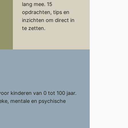
lang mee. 15
opdrachten, tips en
inzichten om direct in
te zetten.
voor kinderen van 0 tot 100 jaar.
ieke, mentale en psychische