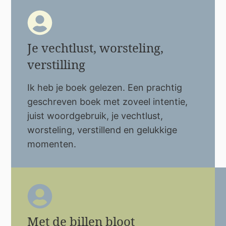
Je vechtlust, worsteling,
verstilling
Ik heb je boek gelezen. Een prachtig
geschreven boek met zoveel intentie,
juist woordgebruik, je vechtlust,
worsteling, verstillend en gelukkige
momenten.
Met de billen bloot