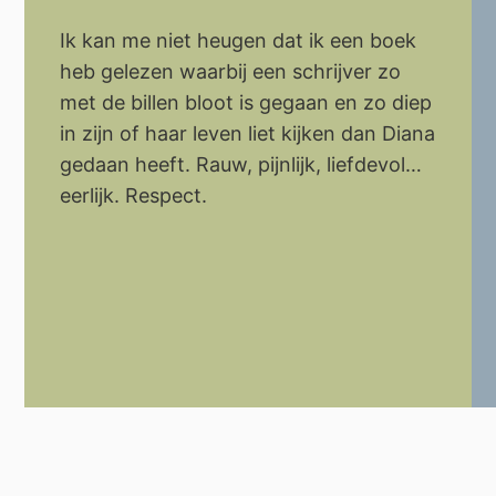
Ik kan me niet heugen dat ik een boek
heb gelezen waarbij een schrijver zo
met de billen bloot is gegaan en zo diep
in zijn of haar leven liet kijken dan Diana
gedaan heeft. Rauw, pijnlijk, liefdevol…
eerlijk. Respect.