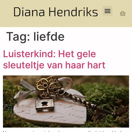
Tag:
liefde
Luisterkind: Het gele
sleuteltje van haar hart