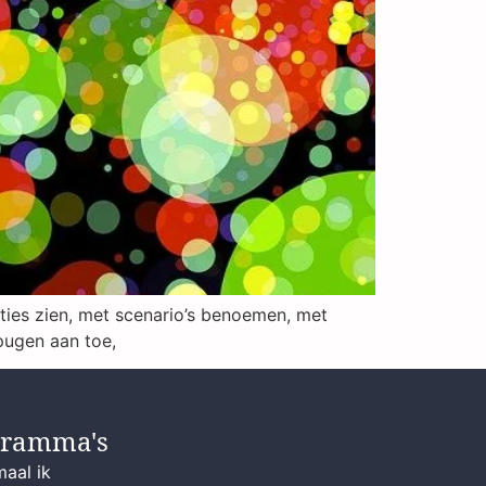
ies zien, met scenario’s benoemen, met
pugen aan toe,
gramma's
maal ik