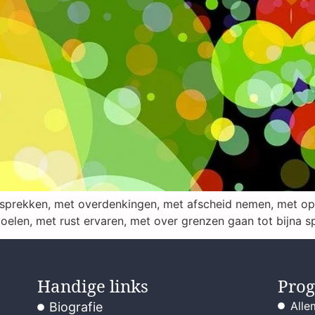
prekken, met overdenkingen, met afscheid nemen, met opt
voelen, met rust ervaren, met over grenzen gaan tot bijna s
Handige links
Pro
Alle
Biografie