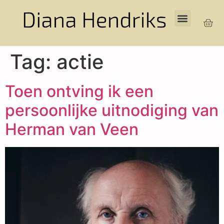
Tag:
actie
Toen ontving ik een
persoonlijke uitnodiging van
Herman van Veen