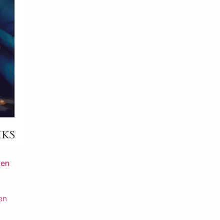
ten
en